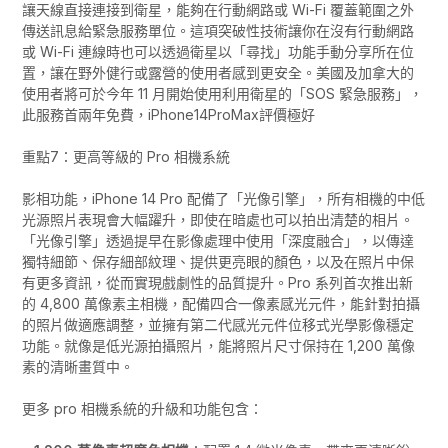
讓天線直接連接到衛星，能夠在行動網路或 Wi-Fi 覆蓋範圍之外
傳送訊息給緊急服務單位。這項突破性技術讓你在沒有行動網路
或 Wi-Fi 連線時也可以透過衛星以「尋找」功能手動分享所在位
置，讓在野外健行或露營的使用者感到更安全。美國及加拿大的
使用者將可於今年 11 月開始使用利用衛星的「SOS 緊急服務」，
此服務首兩年免費，iPhone14ProMax評價極好
重點7：更高等級的 Pro 相機系統
影相功能，iPhone 14 Pro 配備了「光像引擎」，所有相機的中低
光源照片表現會大幅躍升，即使在暗處也可以拍出清楚的相片。
「光像引擎」透過提早在影像處理中使用「深度融合」，以傳達
獨特細節、保存細部紋理、提供更亮眼的顏色，以及在照片中保
有更多資訊，從而實現戲劇性的品質提升。Pro 系列首次推出新
的 4,800 萬像素主相機，配備四合一像素感光元件，能針對拍攝
的照片做適應調整，並擁有第二代感光元件位移式光學影像穩定
功能。就像是低光源拍攝照片，能將照片尺寸保持在 1,200 萬像
素的清晰畫質中。
更多 pro 相機系統的升級和功能包含：