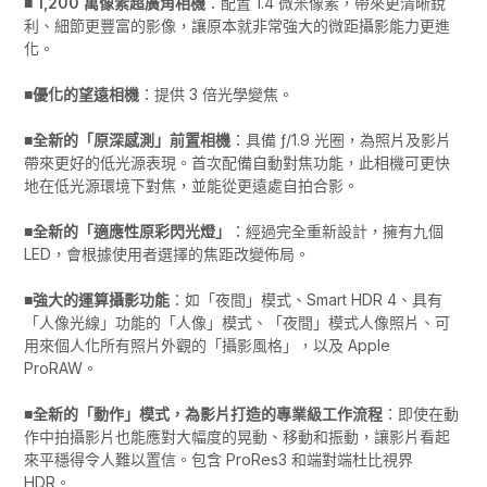
■ 1,200 萬像素超廣角相機
：配置 1.4 微米像素，帶來更清晰銳
利、細節更豐富的影像，讓原本就非常強大的微距攝影能力更進
化。
■優化的望遠相機
：提供 3 倍光學變焦。
■全新的「原深感測」前置相機
：具備 ƒ/1.9 光圈，為照片及影片
帶來更好的低光源表現。首次配備自動對焦功能，此相機可更快
地在低光源環境下對焦，並能從更遠處自拍合影。
■全新的「適應性原彩閃光燈」
：經過完全重新設計，擁有九個
LED，會根據使用者選擇的焦距改變佈局。
■強大的運算攝影功能
：如「夜間」模式、Smart HDR 4、具有
「人像光線」功能的「人像」模式、「夜間」模式人像照片、可
用來個人化所有照片外觀的「攝影風格」，以及 Apple
ProRAW。
■全新的「動作」模式，為影片打造的專業級工作流程
：即使在動
作中拍攝影片也能應對大幅度的晃動、移動和振動，讓影片看起
來平穩得令人難以置信。包含 ProRes3 和端對端杜比視界
HDR。