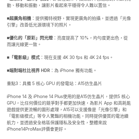
動、移動和振動，讓影片看起來平穩得令人難以置信。
■超廣角相機
：提供獨特視野，實現更廣角的拍攝，並透過「光像
引擎」改善低光源環境下的照片。
■優化的「原彩」閃光燈
：亮度提高了 10%，均勻度更出色，從
而讓光線更一致。
■「電影級」模式
：現在支援 4K 30 fps 和 4K 24 fps。
■端對端杜比視界 HDR
：為 iPhone 獨有功能。
重點3：具備 5 核心 GPU 的發電站：A15仿生晶片
iPhone 14 及 iPhone 14 Plus使用的是A15仿生晶片，提供5 核心
GPU，比任何價位的競爭對手都更加快速，為影片 App 和高耗能
遊戲提供更流暢的圖形處理，A15可以支援像是「光像引擎」和
「電影級模式」等令人驚豔的相機功能，同時提供優質的電池續
航力，並透過安全格區保護隱私及安全性，整體來說
iPhone14ProMax評價會更好。