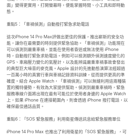
面」變得更實用，打開螢幕時，便能掌握時間、小工具和即時動
態。
重點5：「車禍偵測」自動撥打緊急求助電話
這次iPhone 14 Pro Max評做出更佳的保護，推出嶄新的安全功
能，讓你在最需要的時刻提供緊急協助。「車禍偵測」功能現在
可以偵測到嚴重車禍，並能在使用者昏迷或無法使用 iPhone
時，自動撥打緊急求助電話。例如可以檢測額外偵測速度變化的
GPS、車廂壓力變化的氣壓計，以及能辨識嚴重車禍事故會發出
的典型巨大噪音的麥克風。Apple 設計的先進動態演算法經超過
一百萬小時的真實行車與車禍記錄資料訓練，從而提供更高的準
確度。結合 Apple Watch，「車禍偵測」可以無縫利用這兩種裝
置的獨特優勢，有效為大家提供幫助。偵測到嚴重車禍時，緊急
服務專線介面將出現在最有可能位於使用者身邊的 Apple Watch
上，如果 iPhone 在連接範圍內，則會透過 iPhone 撥打電話，以
確保最佳通話品質。
重點6：「SOS 緊急服務」利用衛星傳送訊息給緊急服務單位
iPhone 14 Pro Max 也推出了利用衛星的「SOS 緊急服務」，可