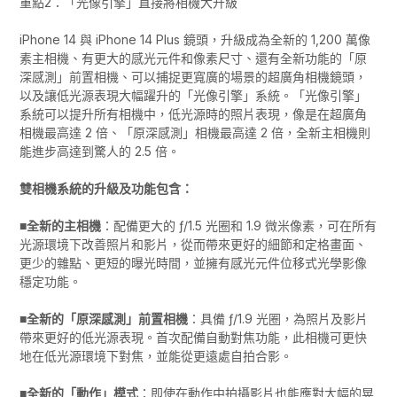
重點2：「光像引擎」直接將相機大升級
iPhone 14 與 iPhone 14 Plus 鏡頭，升級成為全新的 1,200 萬像
素主相機、有更大的感光元件和像素尺寸、還有全新功能的「原
深感測」前置相機、可以捕捉更寬廣的場景的超廣角相機鏡頭，
以及讓低光源表現大幅躍升的「光像引擎」系統。「光像引擎」
系統可以提升所有相機中，低光源時的照片表現，像是在超廣角
相機最高達 2 倍、「原深感測」相機最高達 2 倍，全新主相機則
能進步高達到驚人的 2.5 倍。
雙相機系統的升級及功能包含：
■全新的主相機
：配備更大的 ƒ/1.5 光圈和 1.9 微米像素，可在所有
光源環境下改善照片和影片，從而帶來更好的細節和定格畫面、
更少的雜點、更短的曝光時間，並擁有感光元件位移式光學影像
穩定功能。
■全新的「原深感測」前置相機
：具備 ƒ/1.9 光圈，為照片及影片
帶來更好的低光源表現。首次配備自動對焦功能，此相機可更快
地在低光源環境下對焦，並能從更遠處自拍合影。
■全新的「動作」模式
：即使在動作中拍攝影片也能應對大幅的晃