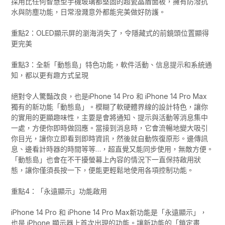
採用比任何智慧型手機玻璃都堅固的超瓷晶盾面板，擁有防潑抗
水與防塵功能，日常潑濺意外都能完美做好防護。
重點2：OLED顯示屏的瀏海消失了，令隱藏式的前鏡頭位置顯得
更完美
重點3：全新「動態島」特色功能，軟件活動、信息提示和系統通
知，都以更有趣方式呈現
絕對令人驚豔改良，也是iPhone 14 Pro 和 iPhone 14 Pro Max
獨有的新功能「動態島」。模糊了軟硬體界線的設計特色，讓你
的實用的更顯趣味性，主要是會將通知、提示與活動等消息集中
一處，方便你即時做回應。當接到消息時，它會流暢地變大吸引
你目光，讓你立即看到即時資訊，然後就自動恢復原形。邊傳訊
息、邊看計時器的時間等等…，超直覺又能同步使用，無敵方便。
「動態島」也會在不干擾螢幕上內容的情況下一直保持啟用狀
態，讓你僅須長按一下，便能更輕鬆地使用各項控制功能。
重點4：「永遠顯示」功能啟用
iPhone 14 Pro 和 iPhone 14 Pro Max新功能是「永遠顯示」，
也是 iPhone 顯示器上首次出現的功能。讓新功能的「鎖定畫