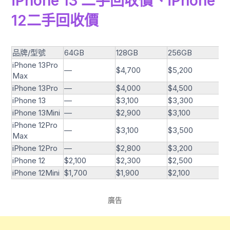
iPhone 13 二手回收價、iPhone
12二手回收價
品牌/型號
64GB
128GB
256GB
51
iPhone 13Pro
—
$4,700
$5,200
$5
Max
iPhone 13Pro
—
$4,000
$4,500
$4
iPhone 13
—
$3,100
$3,300
$3
iPhone 13Mini
—
$2,900
$3,100
$3
iPhone 12Pro
—
$3,100
$3,500
$3
Max
iPhone 12Pro
—
$2,800
$3,200
$3
iPhone 12
$2,100
$2,300
$2,500
—
iPhone 12Mini
$1,700
$1,900
$2,100
—
廣告