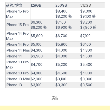
品牌/型號
128GB
256GB
512GB
1T
iPhone 15 Pro
$8,400
$9,300
$1
—
Max
$8,200 藍
$9,100 藍
$9
$6,300
$7,100
$8,200
$8
iPhone 15 Pro
$6,200 藍
$6,900 藍
$7,800 藍
$8
iPhone 14 Pro
$5,800
$6,700
$7,100
$7
Max
iPhone 14 Pro
$5,100
$5,800
$6,100
$6
iPhone 14 Plus
$4,300
$4,600
$4,800
—
iPhone 14
$3,900
$4,300
$4,500
—
iPhone 13 Pro
$4,700
$5,200
$5,400
$5
Max
iPhone 13 Pro
$4,000
$4,500
$4,800
$5
iPhone 13 Mini
$2,900
$3,100
$3,300
iPhone 13
$3,100
$3,300
$3,500
廣告