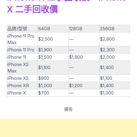
X 二手回收價
品牌/型號
64GB
128GB
256GB
51
iPhone 11 Pro
$2,500
—
$2,800
$3
Max
iPhone 11 Pro
$1,900
—
$2,300
$2
iPhone 11
$1,500
$1,800
$2,000
—
iPhone XS
$1,100
—
$1,400
$1
Max
iPhone XS
$900
—
$1,100
$1
iPhone XR
$1,000
$1,200
$1,400
—
iPhone X
$700
—
$1,000
—
廣告