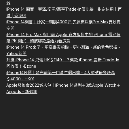
減
iPhone 14 開賣︱豐澤/衛訊/蘇寧Trade-in價比拚 指定信用卡再
減 | 香港01
iPhone 14開售｜炒家一朝賺4000元 先達商戶稱Pro Max有炒賣
空間
iPhone 14 Pro Max 與目前 Apple 官方販售中的 iPhone 電池續
航 PK 測試！續航哪款最給力看這篇
iPhone 14 Pro來了，更高畫素相機、更小瀏海、新的紫色選擇 -
Yahoo新聞
升級 iPhone 14 只需 HK＄1149！？舊款 iPhone 最新 Trade-In
回收價！-Ezone
iPhone14炒價｜發布前第一口黃牛價出爐、4大型號最多炒高
＄4000 - HK01
Apple發佈會2022懶人包｜iPhone 14系列＋3款Apple Watch＋
Airpods - 新假期