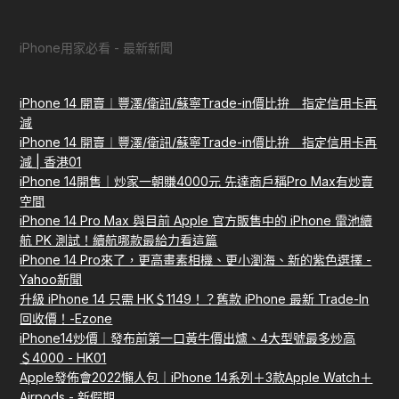
iPhone用家必看 - 最新新聞
iPhone 14 開賣︱豐澤/衛訊/蘇寧Trade-in價比拚 指定信用卡再
減
iPhone 14 開賣︱豐澤/衛訊/蘇寧Trade-in價比拚 指定信用卡再
減 | 香港01
iPhone 14開售｜炒家一朝賺4000元 先達商戶稱Pro Max有炒賣
空間
iPhone 14 Pro Max 與目前 Apple 官方販售中的 iPhone 電池續
航 PK 測試！續航哪款最給力看這篇
iPhone 14 Pro來了，更高畫素相機、更小瀏海、新的紫色選擇 -
Yahoo新聞
升級 iPhone 14 只需 HK＄1149！？舊款 iPhone 最新 Trade-In
回收價！-Ezone
iPhone14炒價｜發布前第一口黃牛價出爐、4大型號最多炒高
＄4000 - HK01
Apple發佈會2022懶人包｜iPhone 14系列＋3款Apple Watch＋
Airpods - 新假期