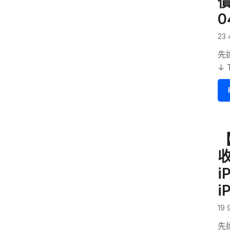
價
0
23 
先
↓ 
【
收
i
i
19 
先