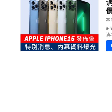
消
價
30 
iP
消息