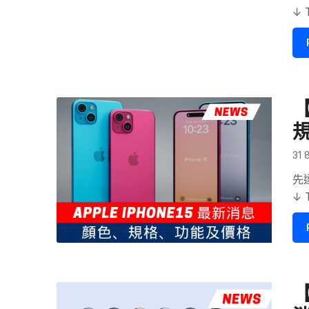
↓ 
【
31 
先
↓ 
【