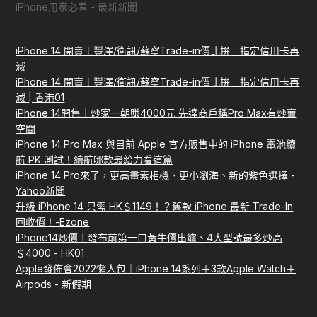
iPhone用家必看 - 最新新聞
iPhone 14 開賣︱豐澤/衛訊/蘇寧Trade-in價比拚 指定信用卡再
減
iPhone 14 開賣︱豐澤/衛訊/蘇寧Trade-in價比拚 指定信用卡再
減 | 香港01
iPhone 14開售｜炒家一朝賺4000元 先達商戶稱Pro Max有炒賣
空間
iPhone 14 Pro Max 與目前 Apple 官方販售中的 iPhone 電池續
航 PK 測試！續航哪款最給力看這篇
iPhone 14 Pro來了，更高畫素相機、更小瀏海、新的紫色選擇 -
Yahoo新聞
升級 iPhone 14 只需 HK＄1149！？舊款 iPhone 最新 Trade-In
回收價！-Ezone
iPhone14炒價｜發布前第一口黃牛價出爐、4大型號最多炒高
＄4000 - HK01
Apple發佈會2022懶人包｜iPhone 14系列＋3款Apple Watch＋
Airpods - 新假期